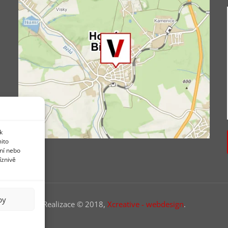
í
k
mito
ní nebo
íznivě
by
Realizace © 2018,
Xcreative - webdesign
.