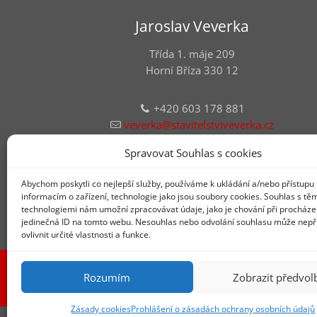
Jaroslav Veverka
Třída 1. máje 209
Horní Bříza 330 12
+420 603 178 881
veverka@stavitelstviveverka.cz
Na uvedených kontaktech jsme k zastižení v pracovn
Spravovat Souhlas s cookies
době
Abychom poskytli co nejlepší služby, používáme k ukládání a/nebo přístupu 
IČ: 722 05 555
informacím o zařízení, technologie jako jsou soubory cookies. Souhlas s tě
technologiemi nám umožní zpracovávat údaje, jako je chování při procháze
jedinečná ID na tomto webu. Nesouhlas nebo odvolání souhlasu může nepř
ovlivnit určité vlastnosti a funkce.
Rozumím
Zobrazit předvol
Zásady cookies
Prohlášení o zásadách ochrany osobních údajů