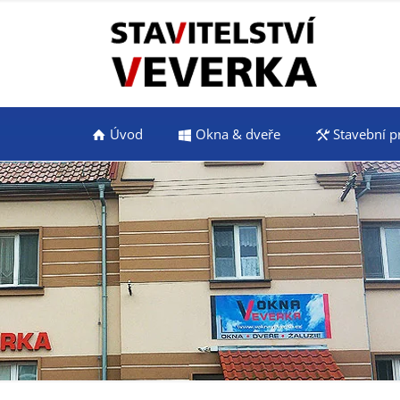
Úvod
Okna & dveře
Stavební p