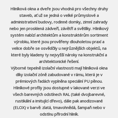
Hliníková okna a dveře jsou vhodná pro všechny druhy
staveb, ať už se jedná o velké průmyslové a
administrativní budovy, rodinné domky, zimní zahrady
nebo jen prosklená zádveří, závětří a světlíky. Hliníkový
systém nabízí architektům a konstruktérům sortiment
výrobku, které jsou prověřeny dlouholetou praxí a
velice dobře se osvědčily u nejrůznějších objektů, na
které byly kladeny ty nejvyšší nároky na konstrukční a
architektonické řešení.
Výborné tepelně izolační vlastnosti mají hliníková okna
díky izolační zóně zabudované v rámu, která je v
prémiových řadách vyplněna speciální PU pěnou.
Hliníkové profily jsou dostupné v lakované verzi ve
všech barevných odstínech RAL (také dvojbarevné,
rustikální a imitující dřevo), dále pak anodizované
(ELOX) v barvě: zlatá, tmavohnědá, šampaň nebo v
odstínu přírodní hliník.