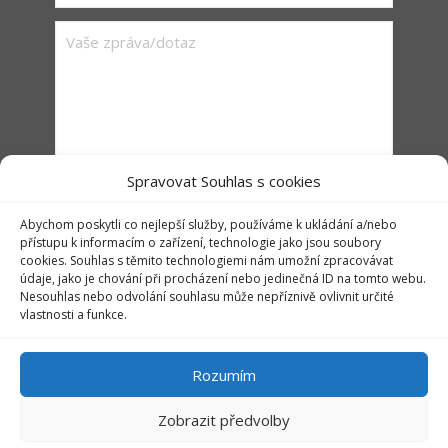
Spravovat Souhlas s cookies
Abychom poskytli co nejlepší služby, používáme k ukládání a/nebo
přístupu k informacím o zařízení, technologie jako jsou soubory
cookies. Souhlas s těmito technologiemi nám umožní zpracovávat
údaje, jako je chování při procházení nebo jedinečná ID na tomto webu.
Nesouhlas nebo odvolání souhlasu může nepříznivě ovlivnit určité
vlastnosti a funkce.
Rozumím
Realizace © 2018,
Xcreative - webdesign
.
Zobrazit předvolby