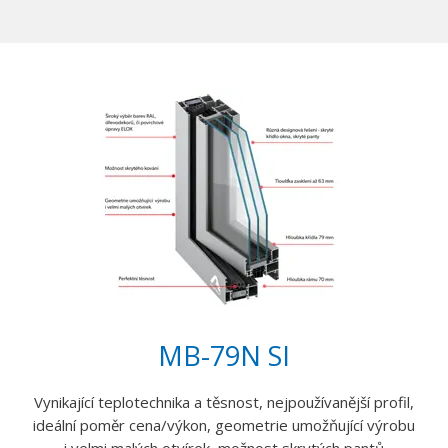
MB-79N SI
Vynikající teplotechnika a těsnost, nejpoužívanější profil,
ideální poměr cena/výkon, geometrie umožňující výrobu