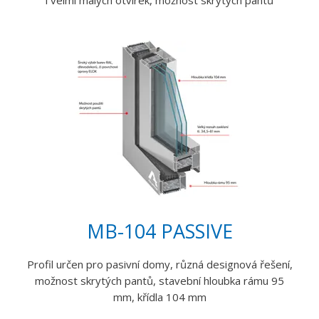
i velmi malých otvírek, možnost skrytých pantů
MB-104 PASSIVE
Profil určen pro pasivní domy, různá designová řešení,
možnost skrytých pantů, stavební hloubka rámu 95
mm, křídla 104 mm