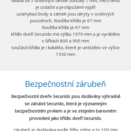
skládá se z ocelových desek tloušťky 1 mm, mezi nimiž
je izolační a protipožární výplň
uzamykací body a zámek jsou ukryty v ocelových
pouzdrech, tloušťka křídla je 67 mm
tloušťka křídla je 67 mm
křídlo dveří Securido má výšku 1970 mm a je vyráběno
v šířkách 800 a 900 mm
součástí křídla je i kukátko, které je umístěno ve výšce
1550 mm
Bezpečnostní zárubeň
Bezpečnostní dveře Securido jsou dodávány výhradně
se zárubní Securido, která je významným
bezpečnostním prvkem a je ve stejném barevném
provedení jako křídlo dveří Securido.
zárubeň je dodávána podle šířky stěny a to 100 mm