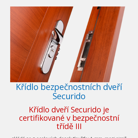
Křídlo bezpečnostních dveří
Securido
Křídlo dveří Securido je
certifikované v bezpečnostní
třídě III