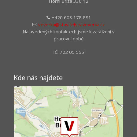
Horní Bříza 330 12
+420 603 178 881
veverka@stavitelstviveverka.cz
Na uvedených kontaktech jsme k zastižení v
pracovní době
IČ: 722 05 555
Kde nás najdete