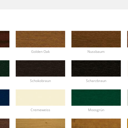
Golden Oak
Nussbaum
Schokobraun
Scharzbraun
Cremeweiss
Moosgrün