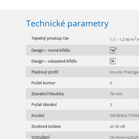
Technické parametry
Tepelný prostup Uw
2
1,1 – 1,2 W/m
.
Design – rovné křídlo
ano
Design – odsazené křídlo
ne
Plastový profil
Inoutic Prestige
Počet komor
6
Stavební hloubka
76 mm
Počet těsnění
3
Kování
SIEGENIA TITAN
Zvuková izolace
až 40 dB
Vyztužení
Ocelová výztuh