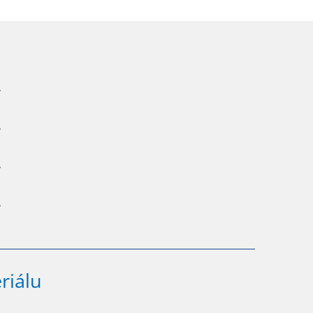
ano
ano
ano
ano
riálu