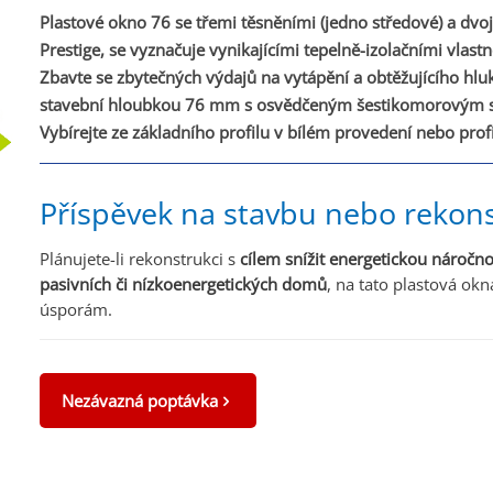
Plastové okno 76 se třemi těsněními (jedno středové) a dvo
Prestige, se vyznačuje vynikajícími tepelně-izolačními vlast
Zbavte se zbytečných výdajů na vytápění a obtěžujícího hluk
stavební hloubkou 76 mm s osvědčeným šestikomorovým 
Vybírejte ze základního profilu v bílém provedení nebo prof
Příspěvek na stavbu nebo rekons
Plánujete-li rekonstrukci s
cílem snížit energetickou náročno
pasivních či nízkoenergetických domů
, na tato plastová ok
úsporám.
Nezávazná poptávka