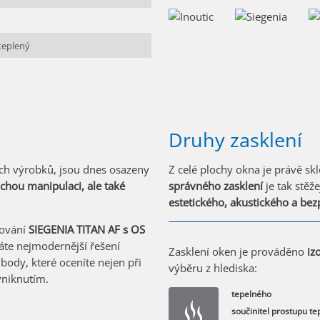
teplený
Druhy zasklení
ých výrobků, jsou dnes osazeny
Z celé plochy okna je právě skl
chou manipulaci, ale také
správného zasklení
je tak stěž
estetického, akustického a be
ování
SIEGENIA TITAN AF s OS
váte nejmodernější řešení
Zasklení oken je prováděno
iz
body, které oceníte nejen při
výběru z hlediska:
vniknutím.
tepelného
součinitel prostupu te