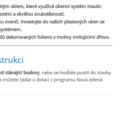
jitým sklem, které využívá okenní systém Inautic
nostmi a skvělou zvukotěsností.
u zvenčí. Investujte do našich plastových oken se
systémem.
ilů dekorovaných foliemi s motivy imitujícími dřevo.
trukci
st stávající budovy
, nebo se hodláte pustit do stavby
na můžete žádat o dotaci z programu Nová zelená