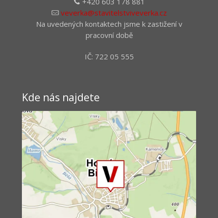
+420 603 178 881
veverka@stavitelstviveverka.cz
Na uvedených kontaktech jsme k zastižení v
pracovní době
IČ: 722 05 555
Kde nás najdete