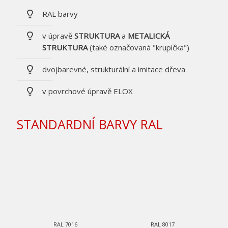
RAL barvy
v úpravě
STRUKTURA
a
METALICKÁ
STRUKTURA
(také označovaná "krupička")
dvojbarevné, strukturální a imitace dřeva
v povrchové úpravě ELOX
STANDARDNÍ BARVY RAL
RAL 7016
RAL 8017