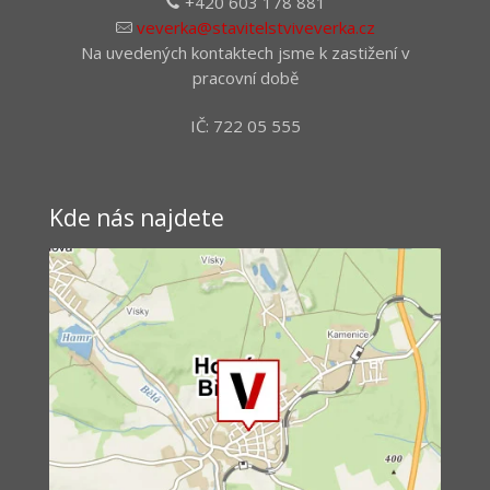
+420 603 178 881
veverka@stavitelstviveverka.cz
Na uvedených kontaktech jsme k zastižení v
pracovní době
IČ: 722 05 555
Kde nás najdete