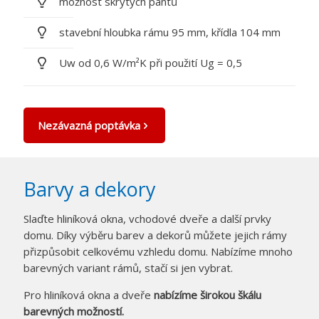
možnost skrytých pantů
stavební hloubka rámu 95 mm, křídla 104 mm
Uw od 0,6 W/m²K při použití Ug = 0,5
Nezávazná poptávka
Barvy a dekory
Slaďte hliníková okna, vchodové dveře a další prvky
domu. Díky výběru barev a dekorů můžete jejich rámy
přizpůsobit celkovému vzhledu domu. Nabízíme mnoho
barevných variant rámů, stačí si jen vybrat.
Pro hliníková okna a dveře
nabízíme širokou škálu
barevných možností.