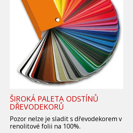
ŠIROKÁ PALETA ODSTÍNŮ
DŘEVODEKORŮ
Pozor nelze je sladit s dřevodekorem v
renolitové folii na 100%.